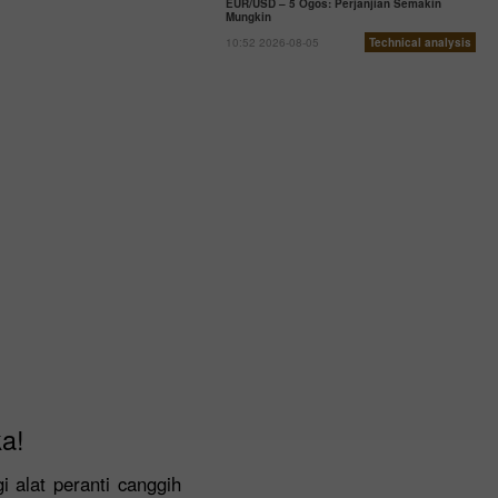
EUR/USD – 5 Ogos: Perjanjian Semakin
Mungkin
10:52 2026-08-05
Technical analysis
a!
alat peranti canggih