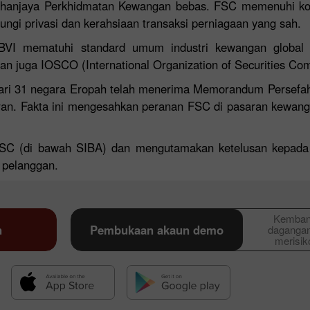
 Suruhanjaya Perkhidmatan Kewangan bebas. FSC memenuhi 
ngi privasi dan kerahsiaan transaksi perniagaan yang sah.
BVI mematuhi standard umum industri kewangan global 
n juga IOSCO (International Organization of Securities Co
ari 31 negara Eropah telah menerima Memorandum Persefah
an. Fakta ini mengesahkan peranan FSC di pasaran kewang
 FSC (di bawah SIBA) dan mengutamakan ketelusan kepada 
Bonus 30%
Chancy deposit
 pelanggan.
Bonus Kelab InstaForex
Kemban
n
Pembukaan akaun demo
dagangan
merisi