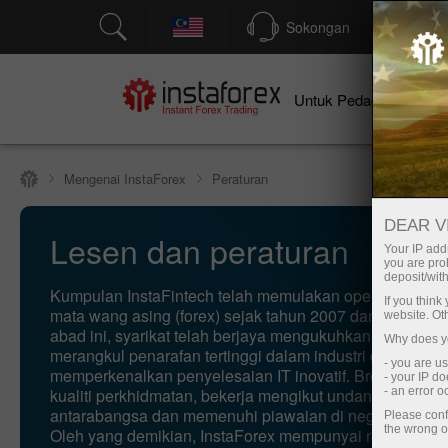
Sokongan
P
Un
Untuk Pedagang
Mengenai InstaForex
Peraturan
DEAR V
Lesen dan peraturan
Your IP addr
you are proh
deposit/with
Kumpulan InstaFintech telah memulakan operasi dalam 
If you thin
mata wang asing (forex) sejak tahun 2007 dan dalam t
website. Ot
abad ini, syarikat telah berjaya mengukuhkan keduduka
Why does yo
merangkul penarafan tertinggi dalam industri dan
- you are u
memperkenalkan penyelesaian IT inovatif. Broker mema
- your IP d
kualiti perkhidmatan, bekerja mengikut undang-undang
- an error 
antarabangsa dan memenuhi piawaian di negara-negara 
Please conf
the wrong o
Oleh yang demikian, InstaForex mempunyai reputasi ra