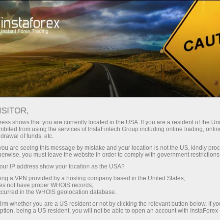
embukaan akaun segera
Platform dagangan
tuk Pedagang
Untuk Rakan
Untuk Pelabur
Kemp
Baru
Niaga
ISITOR,
ess shows that you are currently located in the USA. If you are a resident of the Uni
ibited from using the services of InstaFintech Group including online trading, online
drawal of funds, etc.
industri
k you are seeing this message by mistake and your location is not the US, kindly pro
empoh 1
herwise, you must leave the website in order to comply with government restrictions
nnya,
ur IP address show your location as the USA?
sing a VPN provided by a hosting company based in the United States;
tuhi tahap
oes not have proper WHOIS records;
occurred in the WHOIS geolocation database.
tertentu.
irm whether you are a US resident or not by clicking the relevant button below. If y
ption, being a US resident, you will not be able to open an account with InstaForex
kan niaga