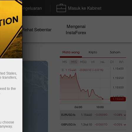
Deposit/Pengeluaran
Masuk ke Kabinet
Mengenai
en
Rehat Sebentar
InstaForex
Mata wang
Kripto
Saham
M5
M15
M30
H1
H4
D1
W1
C
1
.
1
5
4
4
0
-
0
.
0
0
0
1
0
(
-
0
.
0
1
%
)
ted States,
 transfers,
ceed to the
.
EURUSD.fx
1.15440
-0.00090
-0.08%
ou choose
GBPUSD.fx
1.34610
-0.00070
-0.05%
 anyway.