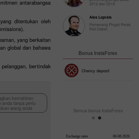
komitmen antarabangsa
2012 dan 2016
Ales Loprais
yang ditentukan oleh
Pemenang Pingat Perak
mmissions).
Rali Dakar.
aman, yang berkaitan
an global dan bahawa
Bonus InstaForex
pelanggan, bertindak
Bonus 30%
Chancy deposit
Bonus Kelab InstaForex
gkan kemahiran
 anda tanpa perlu
kokan wang anda
Semua bonus InstaForex