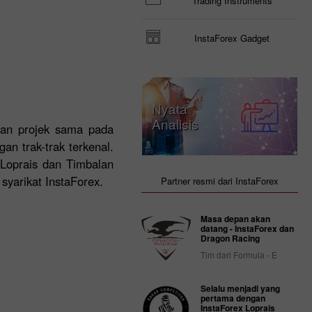
Trading Instruments
InstaForex Gadget
Nyata
Analisis
kan projek sama pada
an trak-trak terkenal.
Loprais dan Timbalan
yarikat InstaForex.
Partner resmi dari InstaForex
Masa depan akan
datang - InstaForex dan
Dragon Racing
Tim dari Formula - E
Selalu menjadi yang
pertama dengan
InstaForex Loprais