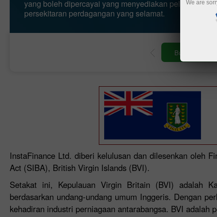
yang boleh dipercayai yang menyediakan pelangganny
We are sorr
persekitaran perdagangan yang selamat.
perdagangan
Buka akaun demo
InstaFinance Ltd. diberi kelulusan dan dilesenkan oleh 
Act (SIBA), British Virgin Islands (BVI).
Setakat ini, Kepulauan Virgin Britain (BVI) adalah
berdasarkan undang-undang umum Inggeris. Dengan per
kehadiran industri perniagaan antarabangsa. BVI adalah 