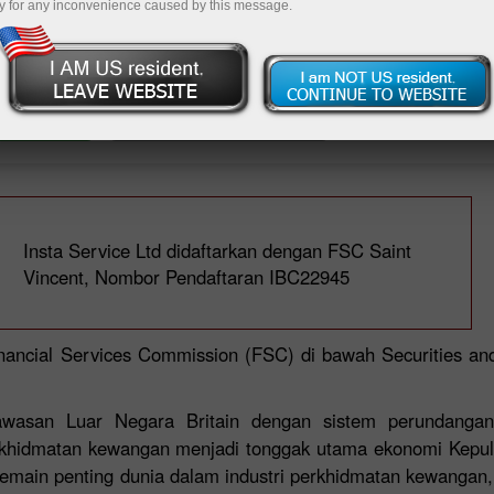
a dengan
y for any inconvenience caused by this message.
Deposit
Insta Service Ltd didaftarkan dengan FSC Saint
Vincent, Nombor Pendaftaran IBC22945
Financial Services Commission (FSC) di bawah Securities a
 Kawasan Luar Negara Britain dengan sistem perundang
khidmatan kewangan menjadi tonggak utama ekonomi Kepu
pemain penting dunia dalam industri perkhidmatan kewangan,