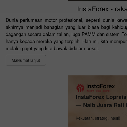
InstaForex - rak
Dunia perlumaan motor profesional, seperti dunia ke
akhirnya menjadi bahagian yang luar biasa bagi kehidu
dagangan secara dalam talian, juga PAMM dan sistem Fore
hanya kepada mereka yang terpilih. Hari ini, kita mempu
melalui gajet yang kita bawak didalam poket.
Maklumat lanjut
InstaForex Loprai
— Naib Juara Rali 
Kekuatan, strategi, hasil!