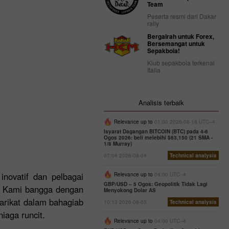
Team
Peserta resmi dari Dakar
rally
Bergairah untuk Forex,
Bersemangat untuk
Sepakbola!
Klub sepakbola terkenal
Italia
Analisis terbaik
Relevance up to
01:00 2026-08-18 UTC--4
Isyarat Dagangan BITCOIN (BTC) pada 4-6
Ogos 2026: beli melebihi $63,150 (21 SMA -
1/8 Murray)
07:04 2026-08-04
Technical analysis
inovatif dan pelbagai
Relevance up to
04:00 UTC--4
GBP/USD – 5 Ogos: Geopolitik Tidak Lagi
s. Kami bangga dengan
Menyokong Dolar AS
arikat dalam bahagiab
10:13 2026-08-05
Technical analysis
iaga runcit.
Relevance up to
04:00 UTC--4