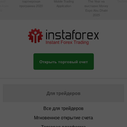
вный
партнерская
Mobile Trading
The Year на
Techno
в Азии
программа 2020
Application
выставке Money
20
Expo Abu Dhabi
2025
Открыть торговый счет
Для трейдеров
Все для трейдеров
Мгновенное открытие счета
Торговая платформа