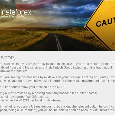
Инвесторам
Счета OYS
Счета OYS
ISITOR,
ess shows that you are currently located in the USA. If you are a resident of the Uni
ibited from using the services of InstaFintech Group including online trading, online
drawal of funds, etc.
Инвестирование на вашей стороне
k you are seeing this message by mistake and your location is not the US, kindly pro
herwise, you must leave the website in order to comply with government restrictions
"Оптимальная стратегия – инвестировать в
ur IP address show your location as the USA?
индекс S&P 500 и время от времени делать
sing a VPN provided by a hosting company based in the United States;
дополнительные инвестиции"
oes not have proper WHOIS records;
occurred in the WHOIS geolocation database.
Уоррен Баффет
irm whether you are a US resident or not by clicking the relevant button below. If y
Самый успешный инвестор всех времен
ption, being a US resident, you will not be able to open an account with InstaForex