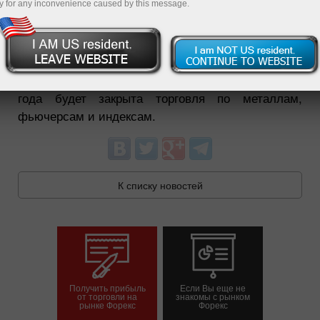
y for any inconvenience caused by this message.
03.04.2026 05:46 PM
Уважаемые трейдеры!
Обращаем Ваше внимание, что 3 апреля 2026
года будет закрыта торговля по металлам,
фьючерсам и индексам.
К списку новостей
Получить прибыль
Если Вы еще не
от торговли на
знакомы с рынком
рынке Форекс
Форекс