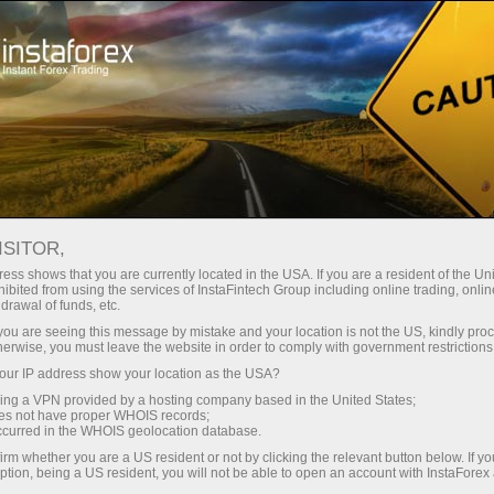
О компании
Новости компании
ИЗМЕНЕНИЯ В ГРАФИКЕ
ISITOR,
ТОРГОВ 3 АПРЕЛЯ 2026
ess shows that you are currently located in the USA. If you are a resident of the Uni
ibited from using the services of InstaFintech Group including online trading, online
drawal of funds, etc.
k you are seeing this message by mistake and your location is not the US, kindly pro
herwise, you must leave the website in order to comply with government restrictions
счет
ur IP address show your location as the USA?
sing a VPN provided by a hosting company based in the United States;
oes not have proper WHOIS records;
ет
occurred in the WHOIS geolocation database.
irm whether you are a US resident or not by clicking the relevant button below. If y
ption, being a US resident, you will not be able to open an account with InstaForex