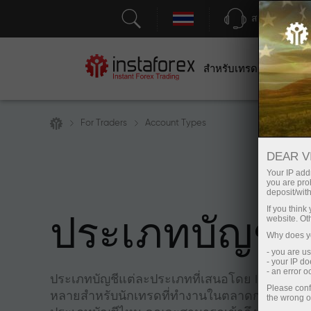
สนับสนุน
สำหรับเทรดเดอร์
สำหร
For Traders
Account Types
DEAR V
Your IP addr
you are proh
deposit/with
If you thin
website. Ot
ประเภทบัญชี
Why does yo
- you are u
- your IP d
- an error 
ประเภทบัญชีแต่ละประเภทที่เสนอโดย InstaForex เ
Please conf
หลายสำหรับนักเทรดที่ทำงานในตลาดการเงินระดั
the wrong o