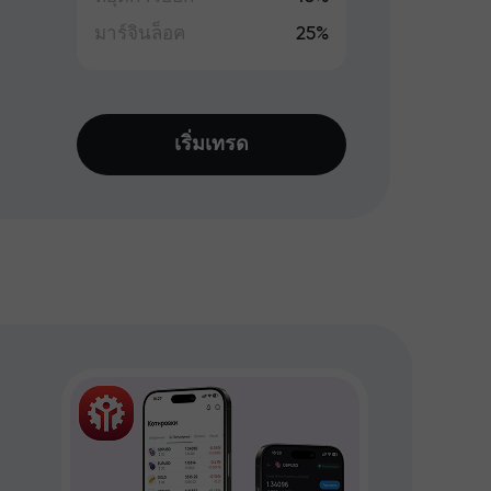
มาร์จินล็อค
25%
เริ่มเทรด
เหมา