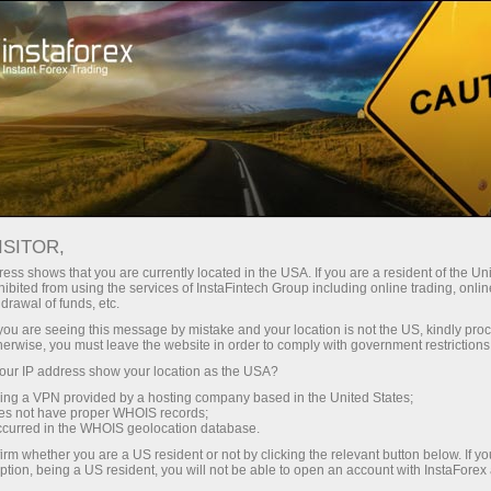
เปิดบัญชีเทรดทันที
แพลตฟอร์มการเทรด
ับผู้เริ่มต้นใหม่
สำหรับนักลงทุน
สำหรับหุ้นส่วน
แคมเ
ISITOR,
ess shows that you are currently located in the USA. If you are a resident of the Uni
ibited from using the services of InstaFintech Group including online trading, online
drawal of funds, etc.
k you are seeing this message by mistake and your location is not the US, kindly pro
herwise, you must leave the website in order to comply with government restrictions
การเทรด
ur IP address show your location as the USA?
sing a VPN provided by a hosting company based in the United States;
oes not have proper WHOIS records;
occurred in the WHOIS geolocation database.
ป็นเครื่องมือที่หลาก
irm whether you are a US resident or not by clicking the relevant button below. If y
บนานาชาติ ไม่ว่าจะเลือก
ption, being a US resident, you will not be able to open an account with InstaForex