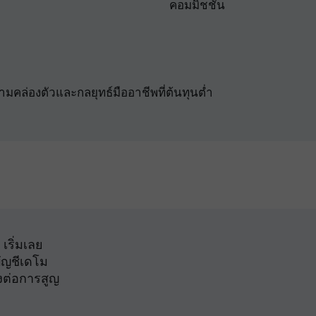
คอมมิชชั่น
วามคล่องตัวและกลยุทธ์มืออาชีพที่ต้นทุนต่ำ
เริ่มเลย
บัญชีเดโม
งต่อการสูญ