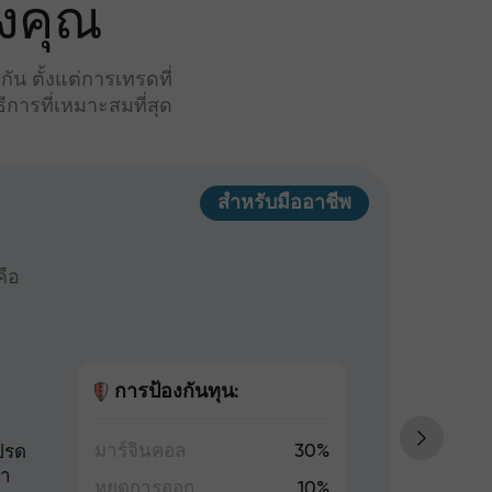
งคุณ
น ตั้งแต่การเทรดที่
การที่เหมาะสมที่สุด
สำหรับมืออาชีพ
Ins
คือ
เหมาะส
100 US
การป้องกันทุน:
มาร์จินคอล
30%
ปรด
การเท
่า
ล็อต 
หยุดการออก
10%