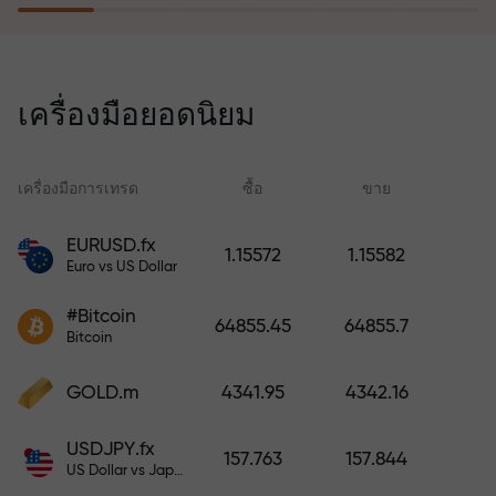
โปรแกรมประกันความเสี่ยงจะชดเชย
การขาดทุนและรับประกันกำไรเพิ่ม
เครื่องมือยอดนิยม
สามเท่าภายใน 6 เดือน เทรดอย่าง
มั่นใจ — เงินทุนของคุณได้รับการ
ปกป้อง!
เครื่องมือการเทรด
ซื้อ
ขาย
สเ
EURUSD.fx
1.15572
1.15582
Euro vs US Dollar
ฝากเงินและรับโบนัสมากกว่ายอด
ฝาก 1,000 เท่า X1000 ไม่ใช่การพิมพ์
#Bitcoin
64855.45
64855.7
ผิด ยิ่งฝากมาก ตัวคูณยิ่งสูง
Bitcoin
GOLD.m
4341.95
4342.16
USDJPY.fx
157.763
157.844
US Dollar vs Japanese Yen