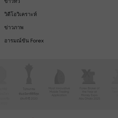
ข่าวทีวี
วิดีโอวิเคราะห์
ข่าวภาพ
อารมณ์ขัน Forex
Most Innovative
Forex Broker of
Best
์ที่มี
โปรแกรม
Mobile Trading
the Year at
Tec
ื่อนไหว
พันธมิตรที่ดีที่สุด
Application
Money Expo
ในเอเชีย
ประจำปี 2020
Abu Dhabi 2025
ี 2020