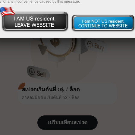
y for any inconvenience caused by this message.
เทรดน่าสนใจยิ่งขึ้น ลูกค้า
InstaForex
ฝากเงินจำนวน $333 — เลือกของขวัญมูลค่าสูงสุด
InstaForex ทุกคนสามารถรับโบนัส
สูงสุด 30% จากยอดฝาก และใช้
$1,500
ประโยชน์จากโปรโมชั่นและข้อเสนอ
เทรดแบบไร้ความเสี่ยง — เรารับประกัน
พิเศษอื่น ๆ
กำไรของคุณ
ความเร็วในสนามแข่งและความเร็ว
โบนัสสูงสุด X1000 — ตัวคูณที่ใหญ่ที่สุด
ในการเทรดมีคุณค่าเดียวกัน Aleš
ในตลาด
Loprais นำความมุ่งมั่นและวินัยเข้าสู่
โลกของการเทรด ในฐานะพันธมิตรที่
สร้างแรงบันดาลใจให้ลูกค้าบรรลุเป้า
หมายที่ทะเยอทะยาน
สเปรดเริ่มต้นที่ 0$ / ล็อต
ค่าคอมมิชชั่นเริ่มต้นที่ 4$ / ล็อต
เราแจกของขวัญจริง ไม่ใช่โบนัสหรือ
โค้ดโปรโมชั่น ลูกค้า InstaForex ทุก
คนสามารถรับ iPhone, MacBook
เปรียบเทียบสเปรด
หรือทริปในฝัน เพียงแค่ฝากเงิน