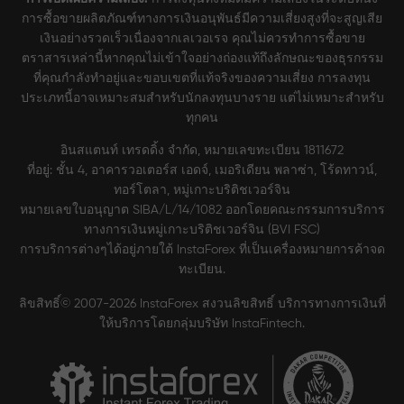
การซื้อขายผลิตภัณฑ์ทางการเงินอนุพันธ์มีความเสี่ยงสูงที่จะสูญเสีย
เงินอย่างรวดเร็วเนื่องจากเลเวอเรจ คุณไม่ควรทำการซื้อขาย
ตราสารเหล่านี้หากคุณไม่เข้าใจอย่างถ่องแท้ถึงลักษณะของธุรกรรม
ที่คุณกำลังทำอยู่และขอบเขตที่แท้จริงของความเสี่ยง การลงทุน
ประเภทนี้อาจเหมาะสมสำหรับนักลงทุนบางราย แต่ไม่เหมาะสำหรับ
ทุกคน
อินสแตนท์ เทรดดิ้ง จำกัด, หมายเลขทะเบียน 1811672
ที่อยู่: ชั้น 4, อาคารวอเตอร์ส เอดจ์, เมอริเดียน พลาซ่า, โร้ดทาวน์,
ทอร์โตลา, หมู่เกาะบริติชเวอร์จิน
หมายเลขใบอนุญาต SIBA/L/14/1082 ออกโดยคณะกรรมการบริการ
ทางการเงินหมู่เกาะบริติชเวอร์จิน (BVI FSC)
การบริการต่างๆได้อยู่ภายใต้ InstaForex ที่เป็นเครื่องหมายการค้าจด
ทะเบียน.
ลิขสิทธิ์© 2007-2026 InstaForex สงวนลิขสิทธิ์ บริการทางการเงินที่
ให้บริการโดยกลุ่มบริษัท InstaFintech.