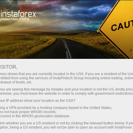
สเปรดต่ำมาก — กำไรสูง
ISITOR,
ess shows that you are currently located in the USA. If you are a resident of the Uni
โบนัส 30%
ibited from using the services of InstaFintech Group including online trading, online
กับ InstaForex คุณจะได้รับเงื่อนไขที่
drawal of funds, etc.
แข่งขันได้อย่างแท้จริง: เลเวอเรจ
สำหรับทุกการฝาก
k you are seeing this message by mistake and your location is not the US, kindly pro
สูงสุด 1:5000 สเปรดและค่า
herwise, you must leave the website in order to comply with government restrictions
คอมมิชชั่นที่ดีที่สุดในตลาด รวมถึง
ur IP address show your location as the USA?
ความเร็ว
เงื่อนไขที่เหมาะสมสำหรับการเทรด
sing a VPN provided by a hosting company based in the United States;
หุ้นและดัชนี
oes not have proper WHOIS records;
ในการเทรดและบนทางหลวง
occurred in the WHOIS geolocation database.
irm whether you are a US resident or not by clicking the relevant button below. If y
ption, being a US resident, you will not be able to open an account with InstaForex
แจ็กพอตของขวัญส่วนตัวของคุณ
เราได้พัฒนาระบบโบนัสที่ทำให้การ