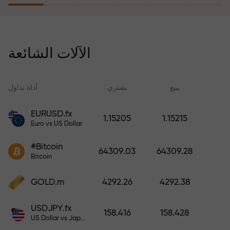
يُعوّض برنامج التأمين ضد المخاطر
خسائرك ويضمن لك مضاعفة أرباحك
الآلات الشائعة
ثلاث مرات خلال ستة أشهر. تداول
براحة بال تامة، فرأس مالك في أمان!
ید
يبيع
يشتري
أداة تداول
EURUSD.fx
1.15205
1.15215
Euro vs US Dollar
أودع أموالاً واحصل على مكافأة تفوق
قيمة إيداعك بألف مرة. هذا ليس خطأً
#Bitcoin
64309.03
64309.28
مطبعياً. كلما زاد مبلغ الإيداع، زادت
Bitcoin
قيمة المكافأة.
GOLD.m
4292.26
4292.38
USDJPY.fx
158.416
158.428
US Dollar vs Japanese Yen