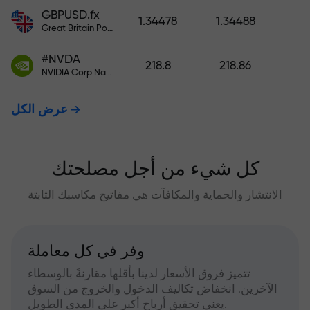
GBPUSD.fx
1.34478
1.34488
Great Britain Pound vs US Dollar
#NVDA
218.8
218.86
NVIDIA Corp Nasdaq Stock Exchange (Nasdaq) USD
عرض الكل
كل شيء من أجل مصلحتك
الانتشار والحماية والمكافآت هي مفاتيح مكاسبك الثابتة
وفر في كل معاملة
تتميز فروق الأسعار لدينا بأقلها مقارنةً بالوسطاء
الآخرين. انخفاض تكاليف الدخول والخروج من السوق
يعني تحقيق أرباح أكبر على المدى الطويل.