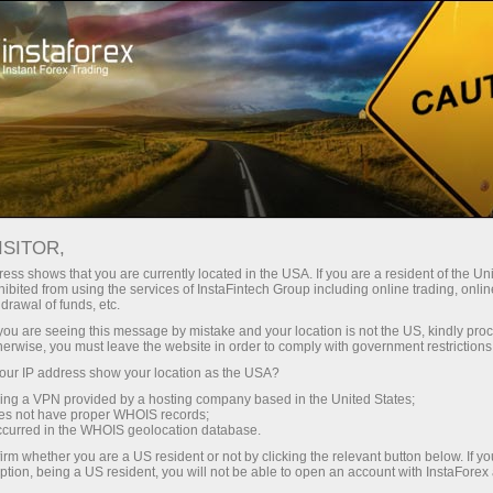
صغير الحجم
فروق الأسعار - أرباح طائلة
ISITOR,
ess shows that you are currently located in the USA. If you are a resident of the Uni
30% مكافأة
ibited from using the services of InstaFintech Group including online trading, online
مع إنستا فوركس، يمكنك الوصول إلى
drawal of funds, etc.
فرص تنافسية حقيقية: رافعة مالية تصل
لكل إيداع
k you are seeing this message by mistake and your location is not the US, kindly pro
إلى 1:5000، وبعض من أفضل فروق
herwise, you must leave the website in order to comply with government restrictions
الأسعار والعمولات في السوق، وظروف
ur IP address show your location as the USA?
سرعة
مواتية لتداول الأسهم والمؤشرات
sing a VPN provided by a hosting company based in the United States;
oes not have proper WHOIS records;
في التجارة وعلى الطريق السريع
occurred in the WHOIS geolocation database.
irm whether you are a US resident or not by clicking the relevant button below. If y
ption, being a US resident, you will not be able to open an account with InstaForex
لقد طورنا نظام مكافآت يجعل التداول
جائزة هديتك الشخصية الكبرى