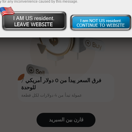
y for any inconvenience caused by this message.
أكثر جاذبية. يمكن لكل عميل في إنستا
InstaForex
قم بإيداع المبلغ في حسابك باستخدام $333 — اختر هدية
فوركس الحصول على مكافأة تصل إلى
30% على إيداعه، والاستفادة من
تصل قيمتها إلى $1,500
عروض ترويجية وعروض خاصة أخرى.
تداول بدون مخاطرة -
نحن نضمن أرباحك
تتشارك سرعة المسار وسرعة التداول
مكافأة تصل إلى 1000 ضعف - أكبر
نفس القيم. يُضفي أليش لوبرايس
مضاعف في السوق
عناصر الحماس والانضباط على عالم
التداول، ويعمل كشريك يُلهم العملاء
لتحقيق أهداف طموحة.
فرق السعر يبدأ من 0 دولار أمريكي /
للوحدة
عمولة تبدأ من 4 دولارات لكل قطعة
نقدم هدايا حقيقية، وليست مكافآت أو
رموز ترويجية. يحصل كل عميل في
إنستا فوركس على هاتف آيفون أو ماك
قارن بين السبرید
بوك أو رحلة أحلامه بمجرد إيداعه مبلغًا
من المال.