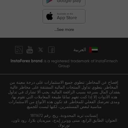
See more...
العربية
InstaForex brand
is a registered trademark of InstaFintech
Group
إفصاح عن المخاطر: تنطوي جميع الاستثمارات على درجة معينة من
المخاطر. ينطوي تداول المنتجات المالية المشتقة على مخاطر عالية
بفقدان المال بسرعة بسبب الرافعة المالية. يجب ألا تشارك في تداول
هذه الأدوات إلا إذا كنت تفهم تمامًا طبيعة المعاملات التي تقوم بها،
ومدى تعرضك الفعلي للمخاطر. قد تكون هذه الأنواع من الاستثمارات
مناسبة لبعض المستثمرين، لكنها ليست للجميع.
إنستانت تريد المحدودة، ريج. رقم 1811672
العنوان: الطابق الرابع، مبنى ووترز إيدج، ميريديان بلازا، رود تاون،
تورتولا،