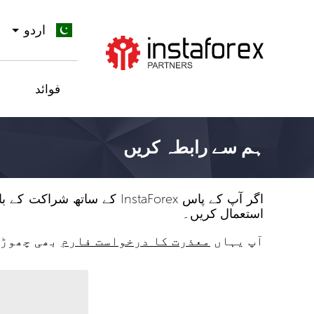
اردو
جائیں InstaForex
فوائد
ہم سے رابطہ کریں
اگر آپ کے پاس InstaForex
استعمال کریں۔
آپ یہاں
معذرت کا درخواست فارم
بھی چھوڑ 