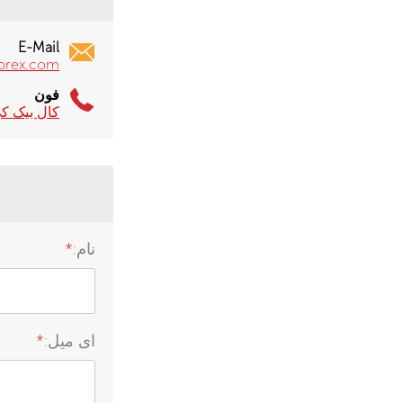
E-Mail
forex.com
فون
کال بیک ک
نام:
*
ای میل:
*