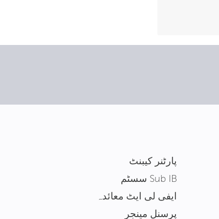
پارٹنر کیبنٹ
Sub IB سسٹم
ایفی لی ایٹ معائدہ
پرسنل مینجر