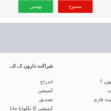
منسوخ
بھیجیں
شراکت داروں کے لئے
وں ؟
اندراج
ت
کمیشن
یٹ فارم
تصدیق
کمیشن کا نکلوایا جانا