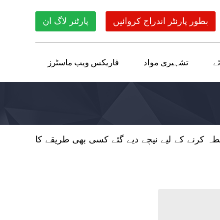
بطور پارنٹر اندراج کروائیں
پارٹنر لاگ ان
ے
تشہیری مواد
فاریکس ویب ماسٹرز
ہم سے رابطہ کرنے کے لیے نیچے دیے گئے کسی بھی طریقے کا