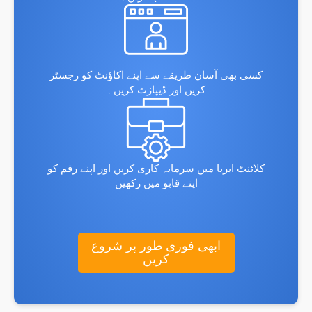
کسی بھی آسان طریقے سے اپنے اکاؤنٹ کو رجسٹر
کریں اور ڈیپازٹ کریں۔
کلائنٹ ایریا میں سرمایہ کاری کریں اور اپنے رقم کو
اپنے قابو میں رکھیں
ابھی فوری طور پر شروع
کریں