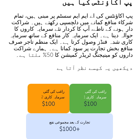
پپ اکاؤنٹس کیا ہیں
پپ اکاؤنٹس کی اے ایم ایم سسٹم پر مبنی ہیں، تمام
شرکاء منافع کمانے میں دلچسپی رکھتے ہیں۔ شراکت
دار ہونے کے ناطے، آپ کا کردار نئے سرمایہ کاروں کا
حوالہ دینا ہے۔ ایک سرمایہ کار منافع کے ساتھ سرمایہ
کاری شدہ فنڈز وصول کرتا ہے۔ ایک منظم تاجر صرف
منافع بخش تجارت پر سود کماتا ہے۔ ہمارے شراکت
داروں کو مینیجنگ ٹریڈر کمیشن کا 50% ملتا ہے۔
دیکھیں یہ کیسے نظر آتا ہے
راغب کی گئی
راغب کی گئی
سرمایہ کاری 1
سرمایہ کاری 2
$100
$100
تجارت کے بعد مجموعی نفع
+$1000