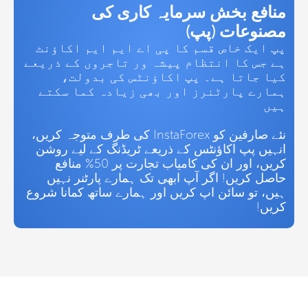
منافع بخش سرمایہ کاری کی
مصنوعات (پپ)
پپ ایک خاص قسم کا پی اے ایم ایم اکاؤنٹ
ہے جس کا انتظام پیشہ ور تاجروں کے ذریعے
کیا جاتا ہے۔ پپ اکاؤنٹس کی بدولت،
ہمارے پارٹنرز اور بھی زیادہ کما سکتے
ہیں
نئے صارفین کو InstaForex کی طرف متوجہ کریں،
انہیں پپ اکاؤنٹس کے ذریعے ٹریڈنگ کے لیے روشن
کریں، اور ان کی کامیاب تجارت پر 50% منافع
حاصل کریں! اگر آپ ابھی تک ہمارے پارٹنر نہیں
ہیں، تو سائن اپ کریں اور ہمارے ساتھ کمانا شروع
کریں!