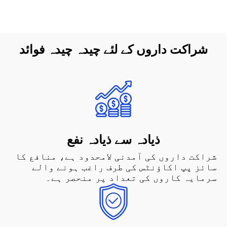
شراکت داروں کے لئے چیدہ چیدہ فوائد
ذیادہ سے ذیادہ نفع
شراکت داروں کی آمدنی لامحدود ہے، منافع کا
سائز پپ اکاؤنٹس کی طرف راغب ہونے والے
سرمایہ کاروں کی تعداد پر منحصر ہے۔