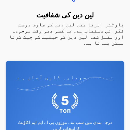
لین دین کی شفافیت
پارٹنر ایریا میں لین دین کی صارف دوست
نگرانی دستیاب ہے۔ یہ کسی بھی وقت موجودہ
اور مکمل شدہ لین دین کی حیثیت کو چیک کرنا
ممکن بناتا ہے۔
سرمایہ کاری آسان ہے
درجہ بندی میں سب سے موزوں پی اے ایم ایم اکاؤنٹ
کا انتخاب کریں۔