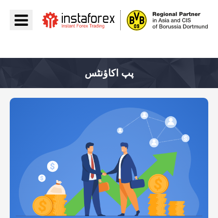
جائیں InstaForex
پپ اکاؤنٹس