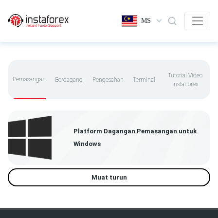
MS
Tutorial Video
Pemasangan
Berdagang
Pengesahan
Terminal
InstaForex
Platform Dagangan Pemasangan untuk
Windows
Muat turun