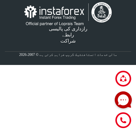
رازداری کی پالیسی
رابطے
شراکت
مالی خدمات انستافنٹیک گروپ فراہم کرتی ہے © 2007-2026