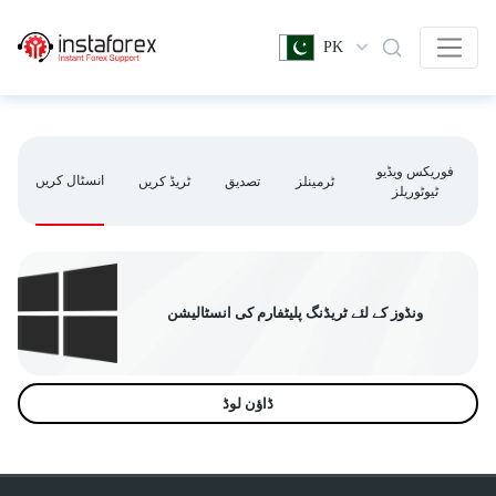
PK
فوریکس ویڈیو
انسٹال کریں
ٹرمینلز
تصدیق
ٹریڈ کریں
ٹیوٹوریلز
ونڈوز کے لئے ٹریڈنگ پلیٹفارم کی انسٹالیشن
ڈاؤن لوڈ