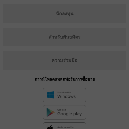
นักลงทุน
สำหรับพันธมิตร
ความร่วมมือ
ดาวน์โหลดแพลตฟอร์มการซื้อขาย