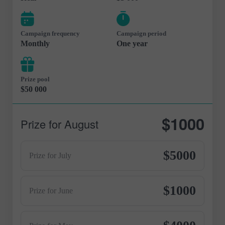
Campaign frequency
Campaign period
Monthly
One year
Prize pool
$50 000
$1000
Prize for August
$5000
Prize for July
$1000
Prize for June