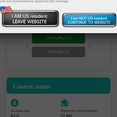
y for any inconvenience caused by this message.
Register
เปิดบัญชีซื้อขาย
เปิดบัญชีเดโม่
Contest status
Account type
Deposit for participation
Real
$3 000