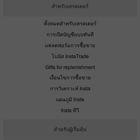
สำหรับเทรดเดอร์
ทั้งหมดสำหรับเทรดเดอร์
การเปิดบัญชีแบบทันที
แพลตฟอร์มการซื้อขาย
โบนัส InstaTrade
Gifts for replenishment
เงื่อนไขการซื้อขาย
การวิเคราะห์ Insta
แผนภูมิ Insta
Insta ทีวี
สำหรับผู้เริ่มต้น